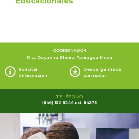
Educacionales
COORDINADOR
Dra. Dayanira Sheira Paniagua Meza
Solicitar
Descarga mapa
Información
curricular
TELÉFONO
(646) 152 8244 ext. 64373