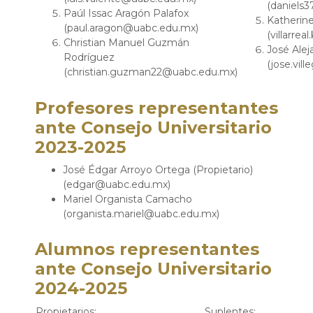
(daniels
Paúl Issac Aragón Palafox
Katherine
(paul.aragon@uabc.edu.mx)
(villarre
Christian Manuel Guzmán
José Alej
Rodríguez
(jose.vi
(christian.guzman22@uabc.edu.mx)
Profesores representantes
ante Consejo Universitario
2023-2025
José Édgar Arroyo Ortega (Propietario)
(edgar@uabc.edu.mx)
Mariel Organista Camacho
(organista.mariel@uabc.edu.mx)
Alumnos representantes
ante Consejo Universitario
2024-2025
Propietarios:
Suplentes: