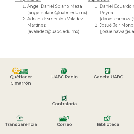
Ángel Daniel Solano Meza
Daniel Eduardo 
(angel.solano@uabc.edu.mx)
Reyna
Adriana Esmeralda Valadez
(daniel.carranz
Martínez
Josué Jair Mon
(avaladez@uabc.edu.mx)
(josue.hawa@ua
QuéHacer
UABC Radio
Gaceta UABC
Cimarrón
Contraloría
Transparencia
Correo
Biblioteca