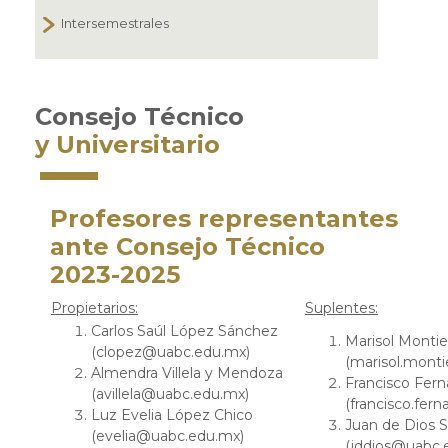
Intersemestrales
Consejo Técnico
y Universitario
Profesores representantes
ante Consejo Técnico
2023-2025
Propietarios:
Suplentes:
Carlos Saúl López Sánchez
Marisol Monti
(clopez@uabc.edu.mx)
(marisol.mont
Almendra Villela y Mendoza
Francisco Fer
(avillela@uabc.edu.mx)
(francisco.fe
Luz Evelia López Chico
Juan de Dios 
(evelia@uabc.edu.mx)
(jddios@uabc.