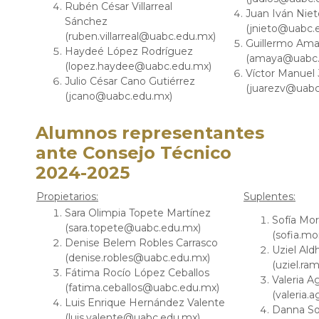
Rubén César Villarreal
Juan Iván Niet
Sánchez
(jnieto@uabc.
(ruben.villarreal@uabc.edu.mx)
Guillermo Ama
Haydeé López Rodríguez
(amaya@uabc.
(lopez.haydee@uabc.edu.mx)
Víctor Manuel
Julio César Cano Gutiérrez
(juarezv@uabc
(jcano@uabc.edu.mx)
Alumnos representantes
ante Consejo Técnico
2024-2025
Propietarios:
Suplentes:
Sara Olimpia Topete Martínez
Sofía Mor
(sara.topete@uabc.edu.mx)
(sofia.m
Denise Belem Robles Carrasco
Uziel Ald
(denise.robles@uabc.edu.mx)
(uziel.r
Fátima Rocío López Ceballos
Valeria A
(fatima.ceballos@uabc.edu.mx)
(valeria.
Luis Enrique Hernández Valente
Danna Sof
(luis.valente@uabc.edu.mx)