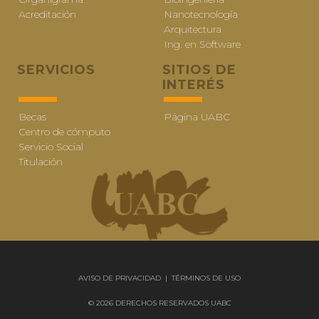
Acreditación
Nanotecnología
Arquitectura
Ing. en Software
SERVICIOS
SITIOS DE
INTERÉS
Becas
Página UABC
Centro de cómputo
Servicio Social
Titulación
AVISO DE PRIVACIDAD
|
TÉRMINOS DE USO
© 2026 DERECHOS RESERVADOS UABC