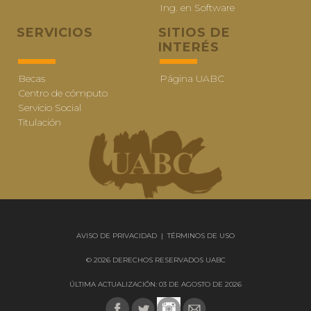
Ing. en Software
SERVICIOS
SITIOS DE
INTERÉS
Becas
Página UABC
Centro de cómputo
Servicio Social
Titulación
AVISO DE PRIVACIDAD
|
TÉRMINOS DE USO
© 2026 DERECHOS RESERVADOS UABC
ÚLTIMA ACTUALIZACIÓN: 03 DE AGOSTO DE 2026