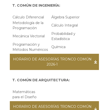
T. COMÚN DE INGENIERÍA:
Cálculo Diferencial
Álgebra Superior
Metodología de la
Cálculo Integral
Programación
Probabilidad y
Mecánica Vectorial
Estadística
Programación y
Química
Métodos Numéricos
HORARIO DE ASESORÍAS TRONCO COMÚN
2026-1
T. COMÚN DE ARQUITECTURA:
Matemáticas
para el Diseño
HORARIO DE ASESORÍAS TRONCO COMÚN