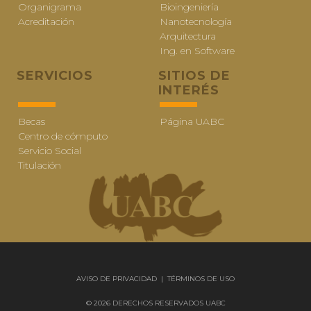
Organigrama
Bioingeniería
Acreditación
Nanotecnología
Arquitectura
Ing. en Software
SERVICIOS
SITIOS DE
INTERÉS
Becas
Página UABC
Centro de cómputo
Servicio Social
Titulación
AVISO DE PRIVACIDAD
|
TÉRMINOS DE USO
© 2026 DERECHOS RESERVADOS UABC