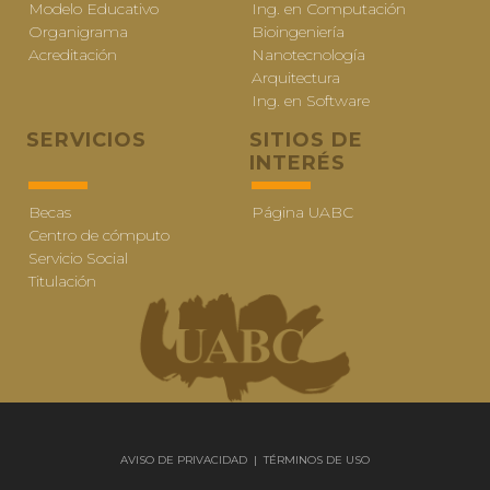
Modelo Educativo
Ing. en Computación
Organigrama
Bioingeniería
Acreditación
Nanotecnología
Arquitectura
Ing. en Software
SERVICIOS
SITIOS DE
INTERÉS
Becas
Página UABC
Centro de cómputo
Servicio Social
Titulación
AVISO DE PRIVACIDAD
|
TÉRMINOS DE USO