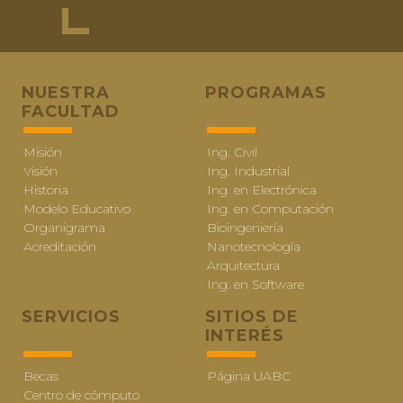
NUESTRA
PROGRAMAS
FACULTAD
Misión
Ing. Civil
Visión
Ing. Industrial
Historia
Ing. en Electrónica
Modelo Educativo
Ing. en Computación
Organigrama
Bioingeniería
Acreditación
Nanotecnología
Arquitectura
Ing. en Software
SERVICIOS
SITIOS DE
INTERÉS
Becas
Página UABC
Centro de cómputo