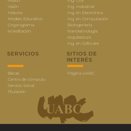
Misión
Ing. Civil
Visión
Ing. Industrial
Historia
Ing. en Electrónica
Modelo Educativo
Ing. en Computación
Organigrama
Bioingeniería
Acreditación
Nanotecnología
Arquitectura
Ing. en Software
SERVICIOS
SITIOS DE
INTERÉS
Becas
Página UABC
Centro de cómputo
Servicio Social
Titulación