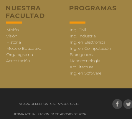
NUESTRA
PROGRAMAS
FACULTAD
Misión
Ing. Civil
Visión
Ing. Industrial
Historia
Ing. en Electrónica
Modelo Educativo
Ing. en Computación
Organigrama
Bioingeniería
Acreditación
Nanotecnología
Arquitectura
Ing. en Software
© 2026 DERECHOS RESERVADOS UABC
ÚLTIMA ACTUALIZACIÓN: 03 DE AGOSTO DE 2026