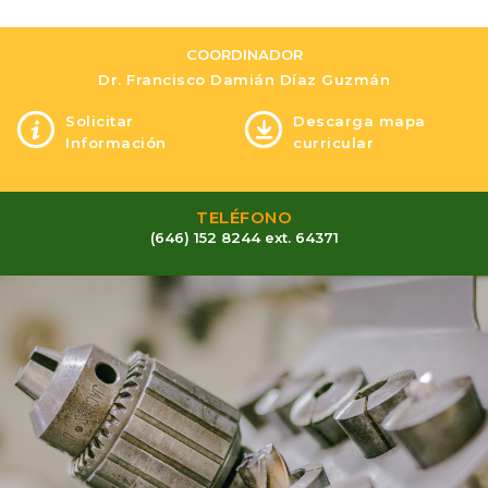
COORDINADOR
Dr. Francisco Damián Díaz Guzmán
Solicitar
Descarga mapa
Información
curricular
TELÉFONO
(646) 152 8244 ext. 64371