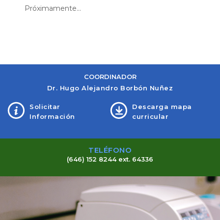
Próximamente...
COORDINADOR
Dr. Hugo Alejandro Borbón Nuñez
Solicitar
Descarga mapa
Información
curricular
TELÉFONO
(646) 152 8244 ext. 64336