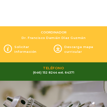
COORDINADOR
Dr. Francisco Damián Díaz Guzmán
Solicitar
Descarga mapa
Información
curricular
TELÉFONO
(646) 152 8244 ext. 64371